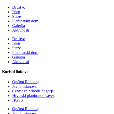
Društvo
Izleti
Staze
Planinarski dom
Galerija
Aktivnosti
Društvo
Izleti
Staze
Planinarski dom
Galerija
Aktivnosti
Korisni linkovi
Općina Radoboj
Javna ustanova
Centar za prirodu Zagorje
Hrvatski planinarski savez
HGSS
Općina Radoboj
Javna ustanova