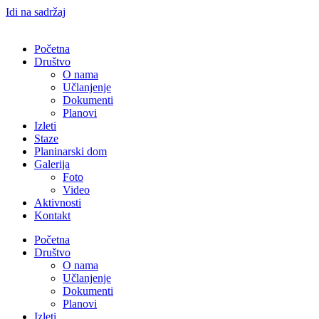
Idi na sadržaj
Početna
Društvo
O nama
Učlanjenje
Dokumenti
Planovi
Izleti
Staze
Planinarski dom
Galerija
Foto
Video
Aktivnosti
Kontakt
Početna
Društvo
O nama
Učlanjenje
Dokumenti
Planovi
Izleti