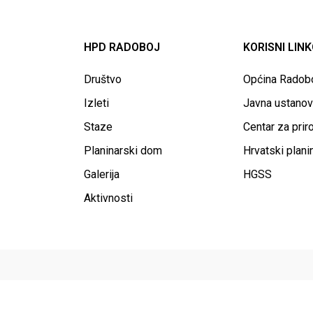
HPD RADOBOJ
KORISNI LINK
Društvo
Općina Radob
Izleti
Javna ustano
Staze
Centar za prir
Planinarski dom
Hrvatski plani
Galerija
HGSS
Aktivnosti