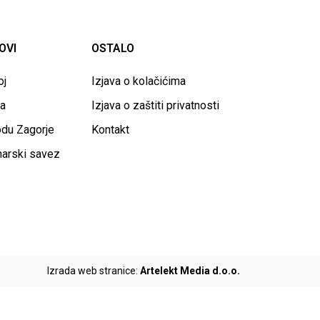
OVI
OSTALO
oj
Izjava o kolačićima
va
Izjava o zaštiti privatnosti
odu Zagorje
Kontakt
narski savez
Izrada web stranice:
Artelekt Media d.o.o.